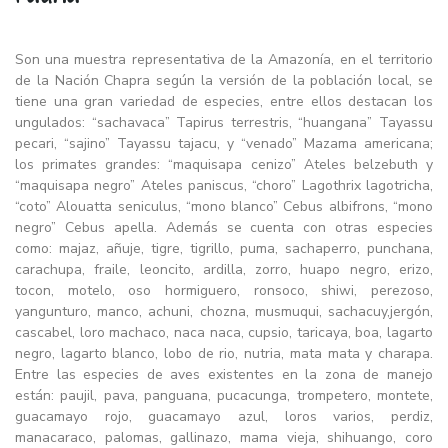
Son una muestra representativa de la Amazonía, en el territorio
de la Nación Chapra según la versión de la población local, se
tiene una gran variedad de especies, entre ellos destacan los
ungulados: “sachavaca” Tapirus terrestris, “huangana” Tayassu
pecari, “sajino” Tayassu tajacu, y “venado” Mazama americana;
los primates grandes: “maquisapa cenizo” Ateles belzebuth y
“maquisapa negro” Ateles paniscus, “choro” Lagothrix lagotricha,
“coto” Alouatta seniculus, “mono blanco” Cebus albifrons, “mono
negro” Cebus apella. Además se cuenta con otras especies
como: majaz, añuje, tigre, tigrillo, puma, sachaperro, punchana,
carachupa, fraile, leoncito, ardilla, zorro, huapo negro, erizo,
tocon, motelo, oso hormiguero, ronsoco, shiwi, perezoso,
yangunturo, manco, achuni, chozna, musmuqui, sachacuy,jergón,
cascabel, loro machaco, naca naca, cupsio, taricaya, boa, lagarto
negro, lagarto blanco, lobo de rio, nutria, mata mata y charapa.
Entre las especies de aves existentes en la zona de manejo
están: paujil, pava, panguana, pucacunga, trompetero, montete,
guacamayo rojo, guacamayo azul, loros varios, perdiz,
manacaraco, palomas, gallinazo, mama vieja, shihuango, coro